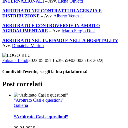
INTERNAZIONALI
– Avv.
Elena Olivetti
ARBITRATO NEI CONTRATTI DI AGENZIA E
DISTRIBUZIONE
– Avv.
Alberto Venezia
ARBITRATO E CONTROVERSIE IN AMBITO
AGROALIMENTARE
– Avv.
Mario Sergio Dusi
ARBITRATO NEL TURISMO E NELLA HOSPITALITY
–
Avv.
Donatella Marino
Fabiana Landi
2023-05-05T15:39:55+02:00
25-03-2022
|
Condividi l'evento, scegli la tua piattaforma!
Facebook
Twitter
LinkedIn
WhatsApp
Email
Post correlati
“Arbitrato Casi e questioni”
Galleria
“Arbitrato Casi e questioni”
20-04-2026