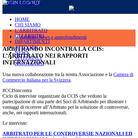
LOGIN
LOGOUT
Salta
al
contenuto
HOME
CHI SIAMO
L’ARBITRATO
GLI ARBITRI
Ingrandisci
DIPARTIMENTI
immagine
ATTIVITA’
ARBITRANDO INCONTRA LA CCIS:
NEWS
L’ARBITRATO NEI RAPPORTI
MATERIALI
INTERNAZIONALI
ASSOCIARSI
Una nuova collaborazione tra la nostra Associazione e la
Camera di
Commercio Italiana per la Svizzera
.
#CCISincontra
Ciclo di interviste organizzate da CCIS che vedono la
partecipazione di una parte dei Soci di Arbitrando per illustrare i
vantaggi di ricorrere all’Arbitrato per la soluzione di controversie,
anche, nei rapporti internazionali.
Le interviste:
ARBITRATO PER LE CONTROVERSIE NAZIONALI ED