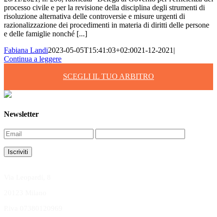
processo civile e per la revisione della disciplina degli strumenti di
risoluzione alternativa delle controversie e misure urgenti di
razionalizzazione dei procedimenti in materia di diritti delle persone
e delle famiglie nonché [...]
Fabiana Landi
2023-05-05T15:41:03+02:00
21-12-2021
|
Continua a leggere
SCEGLI IL TUO ARBITRO
Newsletter
Via Leopardi, 8
20123 Milano
P.iva 07380120969