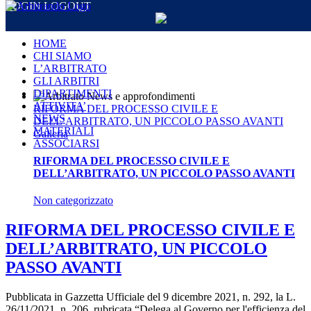
LOGIN
LOGOUT
Salta al contenuto
HOME
CHI SIAMO
L’ARBITRATO
GLI ARBITRI
DIPARTIMENTI
ATTIVITA’
RIFORMA DEL PROCESSO CIVILE E
NEWS
DELL’ARBITRATO, UN PICCOLO PASSO AVANTI
MATERIALI
Galleria
ASSOCIARSI
RIFORMA DEL PROCESSO CIVILE E
DELL’ARBITRATO, UN PICCOLO PASSO AVANTI
Non categorizzato
RIFORMA DEL PROCESSO CIVILE E
DELL’ARBITRATO, UN PICCOLO
PASSO AVANTI
Pubblicata in Gazzetta Ufficiale del 9 dicembre 2021, n. 292, la L.
26/11/2021, n. 206, rubricata “Delega al Governo per l'efficienza del