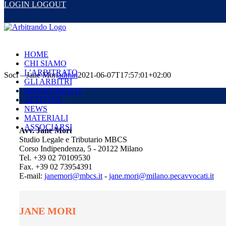
LOGIN
LOGOUT
Salta
al
contenuto
HOME
CHI SIAMO
L’ARBITRATO
Soci – Jane Mori
admin
2021-06-07T17:57:01+02:00
GLI ARBITRI
DIPARTIMENTI
ATTIVITA’
NEWS
MATERIALI
ASSOCIARSI
Avv. Jane Mori
Studio Legale e Tributario MBCS
Corso Indipendenza, 5 - 20122 Milano
Tel. +39 02 70109530
Fax. +39 02 73954391
E-mail:
janemori@mbcs.it
-
jane.mori@milano.pecavvocati.it
JANE MORI