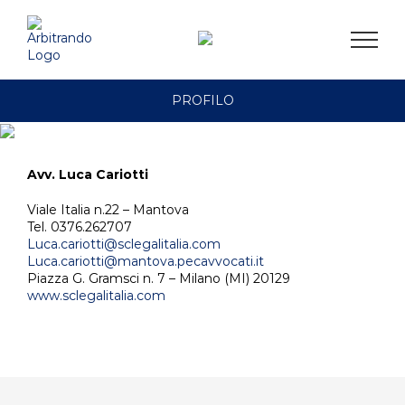
Salta
al
contenuto
PROFILO
Avv. Luca Cariotti
Viale Italia n.22 – Mantova
Tel. 0376.262707
Luca.cariotti@sclegalitalia.com
Luca.cariotti@mantova.pecavvocati.it
Piazza G. Gramsci n. 7 – Milano (MI) 20129
www.sclegalitalia.com