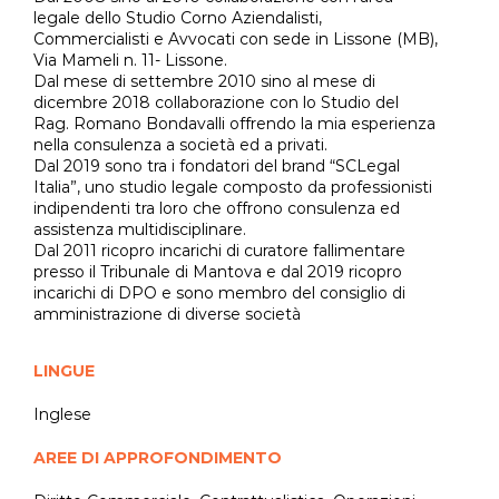
legale dello Studio Corno Aziendalisti,
Newsletter
Commercialisti e Avvocati con sede in Lissone (MB),
Via Mameli n. 11- Lissone.
Dal mese di settembre 2010 sino al mese di
dicembre 2018 collaborazione con lo Studio del
Rag. Romano Bondavalli offrendo la mia esperienza
nella consulenza a società ed a privati.
Dal 2019 sono tra i fondatori del brand “SCLegal
Italia”, uno studio legale composto da professionisti
Via Leopardi, 8
indipendenti tra loro che offrono consulenza ed
20123 Milano
assistenza multidisciplinare.
Dal 2011 ricopro incarichi di curatore fallimentare
P.iva 07380120969
presso il Tribunale di Mantova e dal 2019 ricopro
incarichi di DPO e sono membro del consiglio di
amministrazione di diverse società
Seguici su Linkedin
info@arbitrando.eu
LINGUE
Contatti
Inglese
AREE DI APPROFONDIMENTO