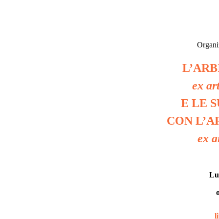
Organi
L’AR
ex ar
E LE 
CON L’A
ex ar
Lu
l