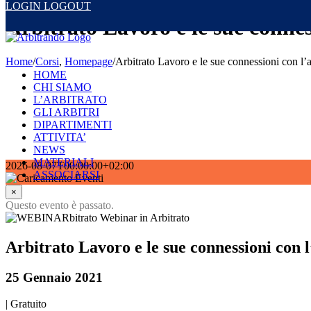
LOGIN
LOGOUT
Salta
Arbitrato Lavoro e le sue conn
al
contenuto
Home
/
Corsi
,
Homepage
/
Arbitrato Lavoro e le sue connessioni con 
HOME
CHI SIAMO
L’ARBITRATO
GLI ARBITRI
DIPARTIMENTI
ATTIVITA’
NEWS
MATERIALI
2026-08-07T00:00:00+02:00
ASSOCIARSI
×
Questo evento è passato.
Arbitrato Lavoro e le sue connessioni con
25 Gennaio 2021
|
Gratuito