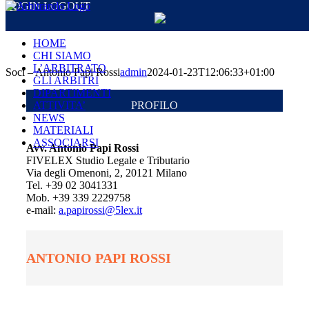
LOGIN
LOGOUT
Salta
al
contenuto
HOME
CHI SIAMO
L’ARBITRATO
Soci – Antonio Papi Rossi
admin
2024-01-23T12:06:33+01:00
GLI ARBITRI
DIPARTIMENTI
PROFILO
ATTIVITA’
NEWS
MATERIALI
ASSOCIARSI
Avv. Antonio Papi Rossi
FIVELEX Studio Legale e Tributario
Via degli Omenoni, 2, 20121 Milano
Tel. +39 02 3041331
Mob. +39 339 2229758
e-mail:
a.papirossi@5lex.it
ANTONIO PAPI ROSSI