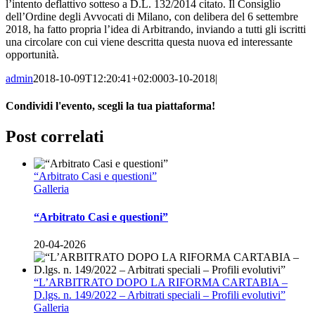
l’intento deflattivo sotteso a D.L. 132/2014 citato. Il Consiglio
dell’Ordine degli Avvocati di Milano, con delibera del 6 settembre
2018, ha fatto propria l’idea di Arbitrando, inviando a tutti gli iscritti
una circolare con cui viene descritta questa nuova ed interessante
opportunità.
admin
2018-10-09T12:20:41+02:00
03-10-2018
|
Condividi l'evento, scegli la tua piattaforma!
Facebook
Twitter
LinkedIn
WhatsApp
Email
Post correlati
“Arbitrato Casi e questioni”
Galleria
“Arbitrato Casi e questioni”
20-04-2026
“L’ARBITRATO DOPO LA RIFORMA CARTABIA –
D.lgs. n. 149/2022 – Arbitrati speciali – Profili evolutivi”
Galleria