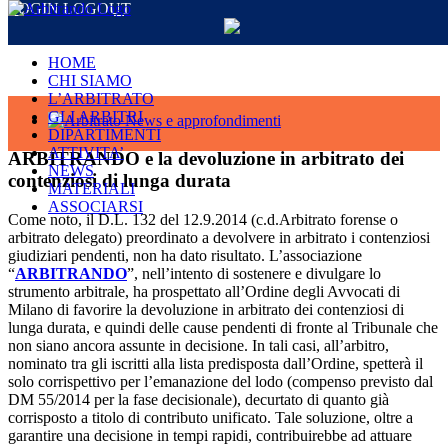
LOGIN
LOGOUT
Salta
al
contenuto
HOME
CHI SIAMO
L’ARBITRATO
GLI ARBITRI
Ingrandisci
DIPARTIMENTI
immagine
ATTIVITA’
ARBITRANDO e la devoluzione in arbitrato dei
NEWS
contenziosi di lunga durata
MATERIALI
ASSOCIARSI
Come noto, il D.L. 132 del 12.9.2014 (c.d.Arbitrato forense o
arbitrato delegato) preordinato a devolvere in arbitrato i contenziosi
giudiziari pendenti, non ha dato risultato. L’associazione
“
ARBITRANDO
”, nell’intento di sostenere e divulgare lo
strumento arbitrale, ha prospettato all’Ordine degli Avvocati di
Milano di favorire la devoluzione in arbitrato dei contenziosi di
lunga durata, e quindi delle cause pendenti di fronte al Tribunale che
non siano ancora assunte in decisione. In tali casi, all’arbitro,
nominato tra gli iscritti alla lista predisposta dall’Ordine, spetterà il
solo corrispettivo per l’emanazione del lodo (compenso previsto dal
DM 55/2014 per la fase decisionale), decurtato di quanto già
corrisposto a titolo di contributo unificato. Tale soluzione, oltre a
garantire una decisione in tempi rapidi, contribuirebbe ad attuare